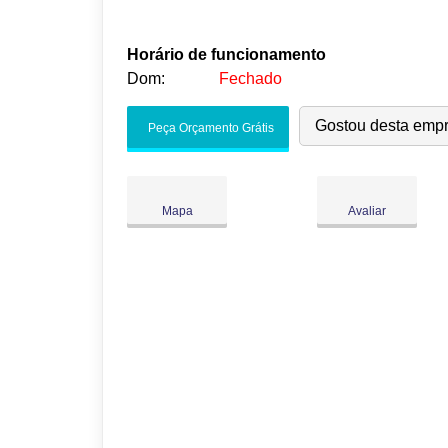
Horário de funcionamento
Dom:
Fechado
Seg:
09:00
-
18:00
Gostou desta emp
Peça Orçamento Grátis
Ter:
09:00
-
18:00
Qua:
09:00
-
18:00
Qui:
09:00
-
18:00
Mapa
Avaliar
Sex:
09:00
-
18:00
Sáb:
Fechado
Dom:
Fechado