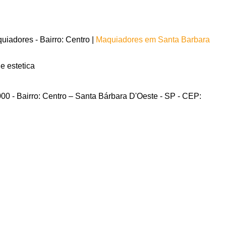
iadores - Bairro: Centro |
Maquiadores em Santa Barbara
 estetica
00 - Bairro: Centro – Santa Bárbara D'Oeste - SP - CEP: