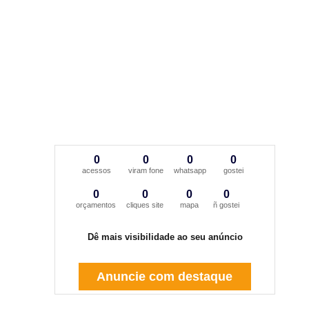
0
0
0
0
acessos
viram fone
whatsapp
gostei
0
0
0
0
orçamentos
cliques site
mapa
ñ gostei
Dê mais visibilidade ao seu anúncio
Anuncie com destaque