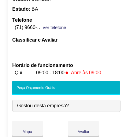
Estado:
BA
Telefone
(71) 9660-4767
ver telefone
Classificar e Avaliar
Horário de funcionamento
●
Qui
09:00 - 18:00
Abre às 09:00
Seg:
09:00
-
18:00
Peça Orçamento Grátis
Ter:
09:00
-
18:00
Qua:
09:00
-
18:00
Gostou desta empresa?
●
Qui:
09:00
-
18:00
Abre às 09:00
Sex:
09:00
-
18:00
Sáb:
Fechado
Dom:
Fechado
Mapa
Avaliar