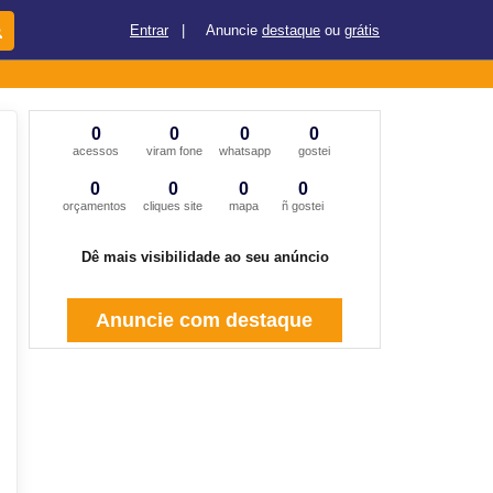
Entrar
|
Anuncie
destaque
ou
grátis
0
0
0
0
acessos
viram fone
whatsapp
gostei
0
0
0
0
orçamentos
cliques site
mapa
ñ gostei
Dê mais visibilidade ao seu anúncio
Anuncie com destaque