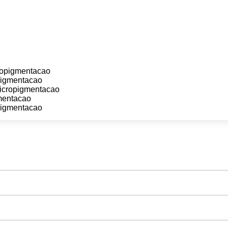
ropigmentacao
pigmentacao
micropigmentacao
mentacao
pigmentacao