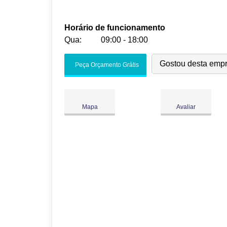
Horário de funcionamento
Qua:
09:00 - 18:00
Seg:
09:00
-
18:00
Gostou desta emp
Peça Orçamento Grátis
Ter:
09:00
-
18:00
Qua:
09:00
-
18:00
Qui:
09:00
-
18:00
Mapa
Avaliar
Sex:
09:00
-
18:00
Sáb:
Fechado
Dom:
Fechado