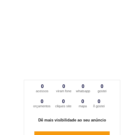
0
0
0
0
acessos
viram fone
whatsapp
gostei
0
0
0
0
orçamentos
cliques site
mapa
ñ gostei
Dê mais visibilidade ao seu anúncio