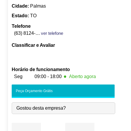
Cidade:
Palmas
Estado:
TO
Telefone
(63) 8124-2388
ver telefone
Classificar e Avaliar
Horário de funcionamento
●
Seg
09:00 - 18:00
Aberto agora
●
Seg:
09:00
-
18:00
Fecha às 18:00
Peça Orçamento Grátis
Ter:
09:00
-
18:00
Qua:
09:00
-
18:00
Gostou desta empresa?
Qui:
09:00
-
18:00
Sex:
09:00
-
18:00
Sáb:
Fechado
Dom:
Fechado