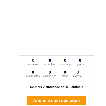
0
0
0
0
acessos
viram fone
whatsapp
gostei
0
0
0
0
orçamentos
cliques site
mapa
ñ gostei
Dê mais visibilidade ao seu anúncio
Anuncie com destaque