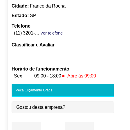
Cidade:
Franco da Rocha
Estado:
SP
Telefone
(11) 3201-4055
ver telefone
Classificar e Avaliar
Horário de funcionamento
●
Sex
09:00 - 18:00
Abre às 09:00
Seg:
09:00
-
18:00
Peça Orçamento Grátis
Ter:
09:00
-
18:00
Qua:
09:00
-
18:00
Gostou desta empresa?
Qui:
09:00
-
18:00
●
Sex:
09:00
-
18:00
Abre às 09:00
Sáb:
Fechado
Dom:
Fechado