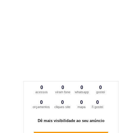
0
0
0
0
acessos
viram fone
whatsapp
gostei
0
0
0
0
orçamentos
cliques site
mapa
ñ gostei
Dê mais visibilidade ao seu anúncio