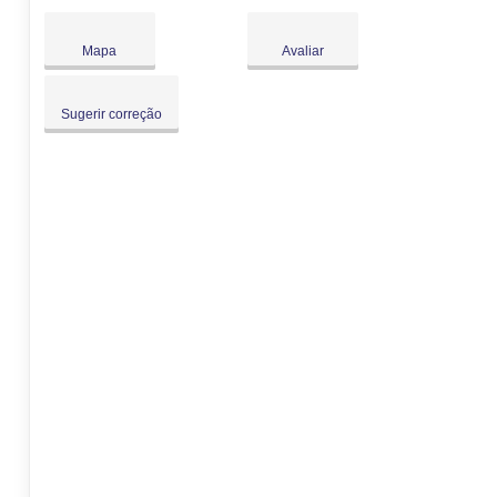
Sáb:
Fechado
Dom:
Fechado
Mapa
Avaliar
Sugerir correção