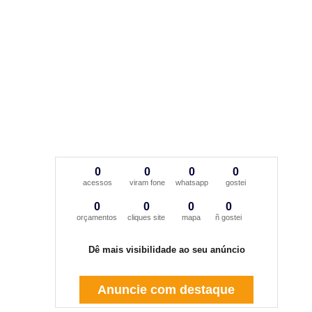
0
0
0
0
acessos
viram fone
whatsapp
gostei
0
0
0
0
orçamentos
cliques site
mapa
ñ gostei
Dê mais visibilidade ao seu anúncio
Anuncie com destaque