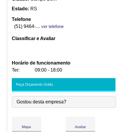
Estado:
RS
Telefone
(51) 9464-9241
ver telefone
Classificar e Avaliar
Horário de funcionamento
Ter:
09:00 - 18:00
Seg:
09:00
-
18:00
Peça Orçamento Grátis
Ter:
09:00
-
18:00
Qua:
09:00
-
18:00
Gostou desta empresa?
Qui:
09:00
-
18:00
Sex:
09:00
-
18:00
Sáb:
Fechado
Dom:
Fechado
Mapa
Avaliar