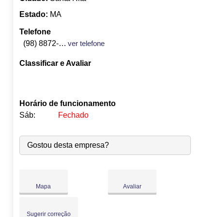
Estado:
MA
Telefone
(98) 8872-7463
ver telefone
Classificar e Avaliar
Horário de funcionamento
Sáb:
Fechado
●
Seg:
09:00
-
18:00
Abre às 09:00
Gostou desta empresa?
Ter:
09:00
-
18:00
Qua:
09:00
-
18:00
Qui:
09:00
-
18:00
Sex:
09:00
-
18:00
Mapa
Avaliar
Sáb:
Fechado
Dom:
Fechado
Sugerir correção