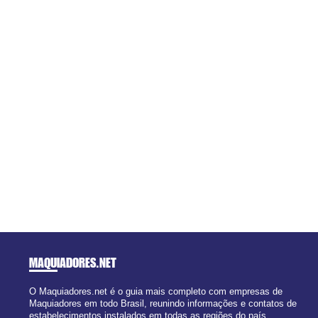
MAQUIADORES
.NET
O Maquiadores.net é o guia mais completo com empresas de
Maquiadores em todo Brasil, reunindo informações e contatos de
estabelecimentos instalados em todas as regiões do país.