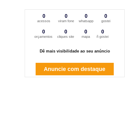
0
0
0
0
acessos
viram fone
whatsapp
gostei
0
0
0
0
orçamentos
cliques site
mapa
ñ gostei
Dê mais visibilidade ao seu anúncio
Anuncie com destaque