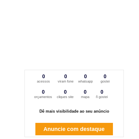
0
0
0
0
acessos
viram fone
whatsapp
gostei
0
0
0
0
orçamentos
cliques site
mapa
ñ gostei
Dê mais visibilidade ao seu anúncio
Anuncie com destaque