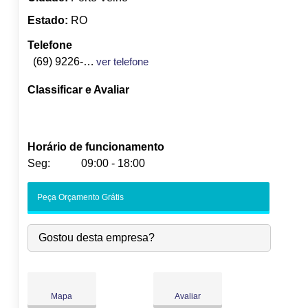
Estado:
RO
Telefone
(69) 9226-4237
ver telefone
Classificar e Avaliar
Horário de funcionamento
Seg:
09:00 - 18:00
Seg:
09:00
-
18:00
Peça Orçamento Grátis
Ter:
09:00
-
18:00
Qua:
09:00
-
18:00
Gostou desta empresa?
Qui:
09:00
-
18:00
Sex:
09:00
-
18:00
Sáb:
Fechado
Dom:
Fechado
Mapa
Avaliar